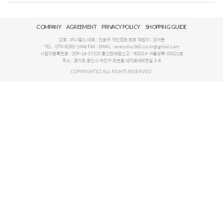
COMPANY
AGREEMENT
PRIVACY POLICY
SHOPPING GUIDE
상호 : 퍼니걸스 대표 : 안춘규 개인정보 보호 책임자 : 강서윤
TEL : 070-8285-2446 FAX : EMAIL : everyday365.co.kr@gmail.com
사업자등록번호 : 209-16-57310 통신판매업신고 : 제2014-서울성북-00521호
주소 : 경기도 용인시 처인구 모현읍 대지로485번길 3-8
COPYRIGHT(C) ALL RIGHTS RESERVED.